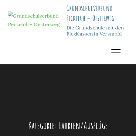
Skip
Grundschulverbund
to
Peckeloh – Oesterweg
content
Die Grundschule mit den
Flexklassen in Versmold
Kategorie:
Fahrten/Ausflüge