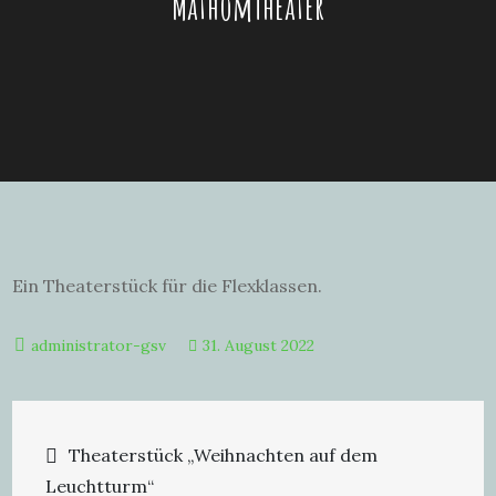
MathomTheater
Ein Theaterstück für die Flexklassen.
31. August 2022
Beitragsnavigation
Theaterstück „Weihnachten auf dem
Leuchtturm“