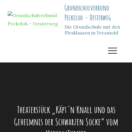
Skip
Grundschulverbund
to
Peckeloh – Oesterweg
content
Die Grundschule mit den
Flexklassen in Versmold
Theaterstück „Käpt´n Knall und das
Geheimnis der Schwarzen Socke“ vom