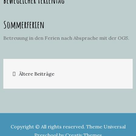
Sommerferien
Betreuung in den Ferien nach Absprache mit der OGS.
Beitragsnavigation
Ältere Beiträge
Copyright © All rights reserved. Theme Universal
Preschool by
Creativ Themes