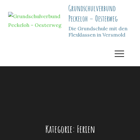
Skip
Grundschulverbund
to
Peckeloh – Oesterweg
content
Die Grundschule mit den
Flexklassen in Versmold
Kategorie:
Ferien