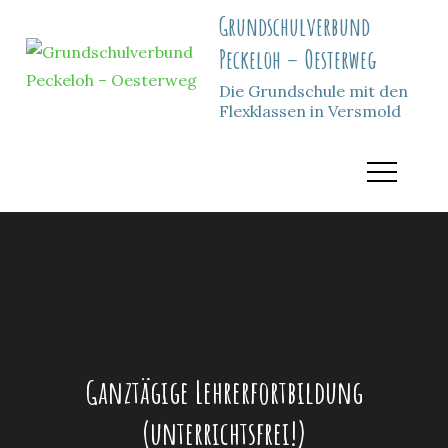
Skip
Grundschulverbund
to
Peckeloh – Oesterweg
content
Die Grundschule mit den
Flexklassen in Versmold
Ganztägige Lehrerfortbildung
(unterrichtsfrei!)