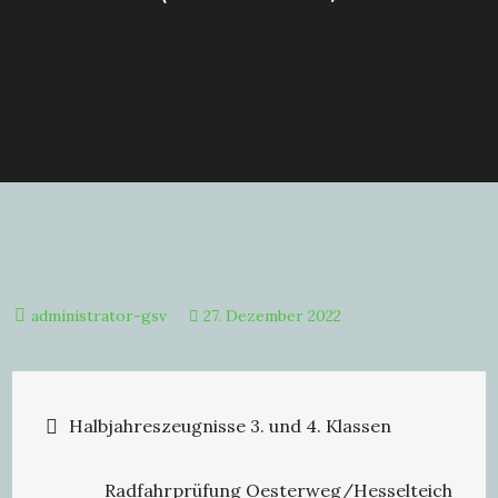
27. Dezember 2022
Beitragsnavigation
Halbjahreszeugnisse 3. und 4. Klassen
Radfahrprüfung Oesterweg/Hesselteich