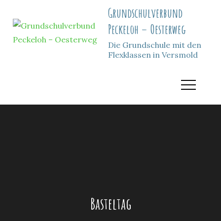
Skip
Grundschulverbund
to
Peckeloh – Oesterweg
content
Die Grundschule mit den
Flexklassen in Versmold
Basteltag