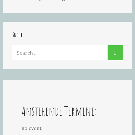
Suche
Search
for:
Anstehende Termine:
no event