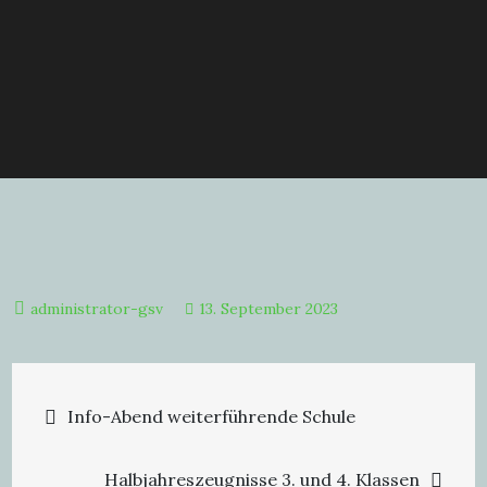
13. September 2023
Beitragsnavigation
Info-Abend weiterführende Schule
Halbjahreszeugnisse 3. und 4. Klassen