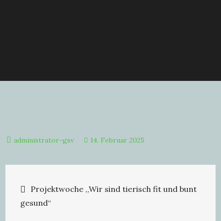
14. Februar 2025
Beitragsnavigation
Projektwoche ,,Wir sind tierisch fit und bunt
gesund“