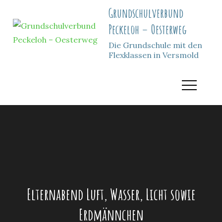
Skip
Grundschulverbund
to
Peckeloh – Oesterweg
content
Die Grundschule mit den
Flexklassen in Versmold
Elternabend Luft, Wasser, Licht sowie
Erdmännchen