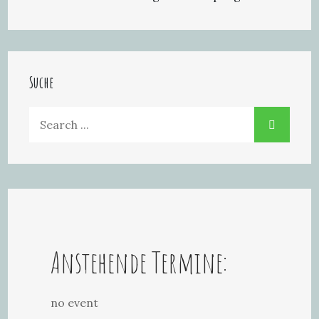
Suche
Search
for:
Anstehende Termine:
no event