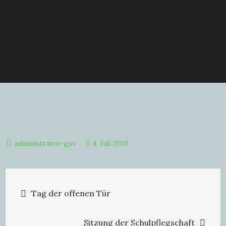
4. Juli 2025
Beitragsnavigation
Tag der offenen Tür
Sitzung der Schulpflegschaft