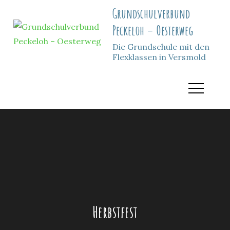
Skip
Grundschulverbund
to
Peckeloh – Oesterweg
content
Die Grundschule mit den
Flexklassen in Versmold
Herbstfest