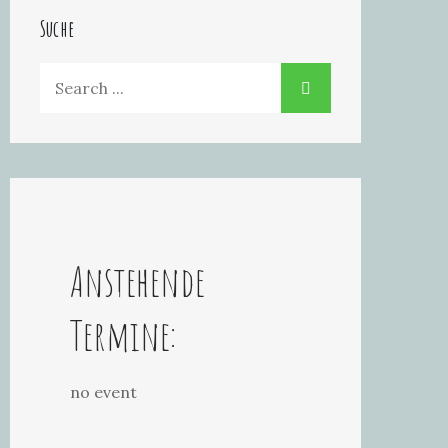
Suche
Search
for:
Anstehende
Termine:
no event