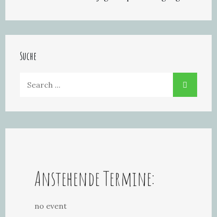
Suche
Search
for:
Anstehende Termine:
no event