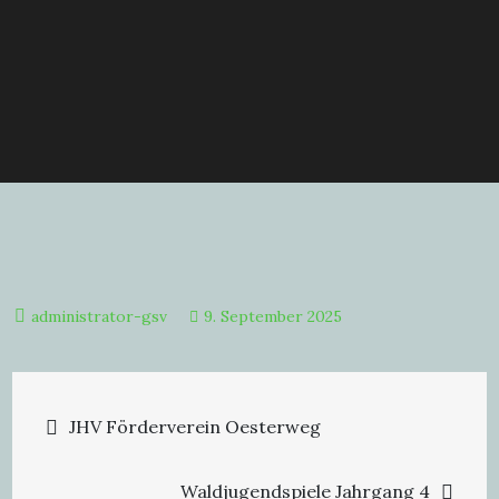
9. September 2025
Beitragsnavigation
JHV Förderverein Oesterweg
Waldjugendspiele Jahrgang 4