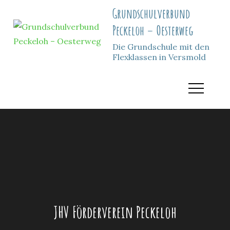
Skip
Grundschulverbund
to
Peckeloh – Oesterweg
content
Die Grundschule mit den
Flexklassen in Versmold
JHV Förderverein Peckeloh