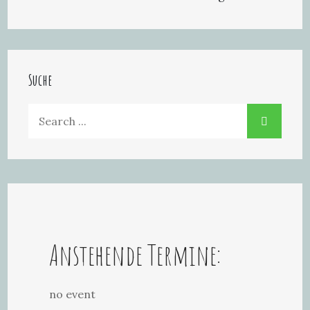
Suche
Search
for:
Anstehende Termine:
no event