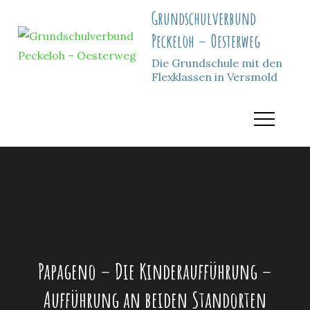
Skip
Grundschulverbund
to
Peckeloh – Oesterweg
content
Die Grundschule mit den
Flexklassen in Versmold
Papageno – Die Kinderaufführung –
Aufführung an beiden Standorten