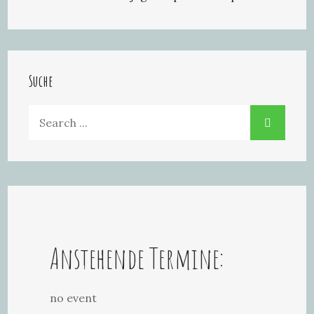
Suche
Search
for:
Anstehende Termine:
no event