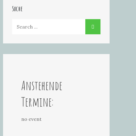
Suche
Search
for:
Anstehende
Termine:
no event