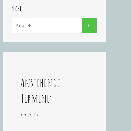
Suche
Search
for:
Anstehende
Termine:
no event