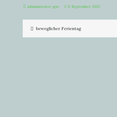
9. September 2025
Beitragsnavigation
beweglicher Ferientag