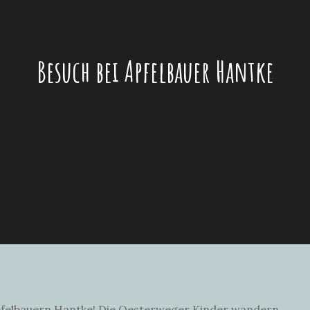
Besuch bei Apfelbauer Hantke
 Apfelbauern Hantke! Die Oesterweger Kinder wandern