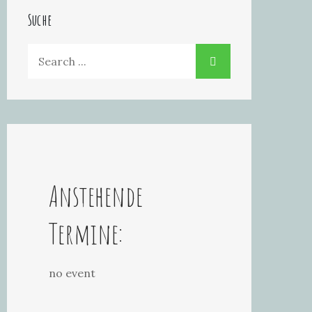
Suche
Search
for:
Anstehende
Termine:
no event