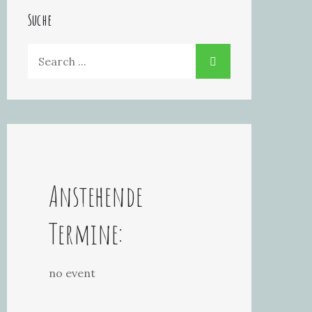
Suche
Search
for:
Anstehende
Termine:
no event