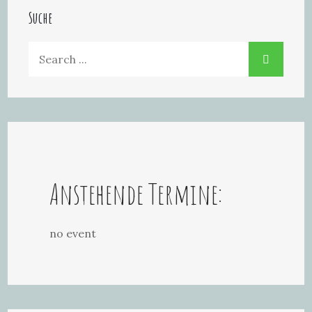
Suche
Search
for:
Anstehende Termine:
no event