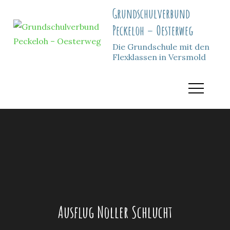
Skip
Grundschulverbund
to
Peckeloh – Oesterweg
content
Die Grundschule mit den
Flexklassen in Versmold
Ausflug Noller Schlucht