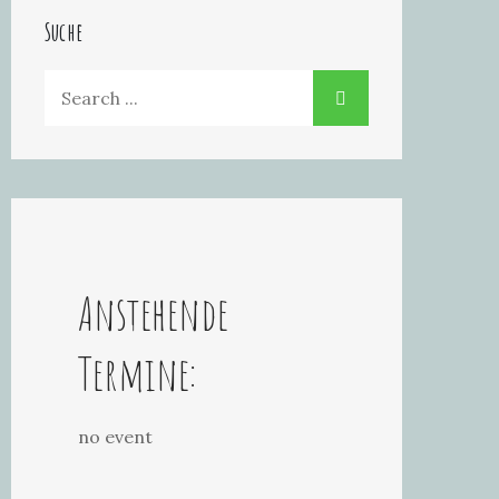
Suche
Search
for:
Anstehende
Termine:
no event