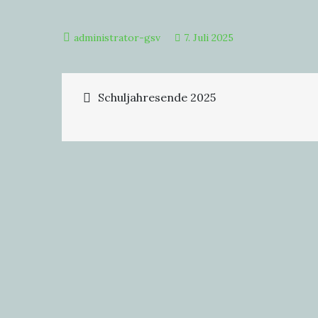
7. Juli 2025
Beitragsnavigation
Schuljahresende 2025