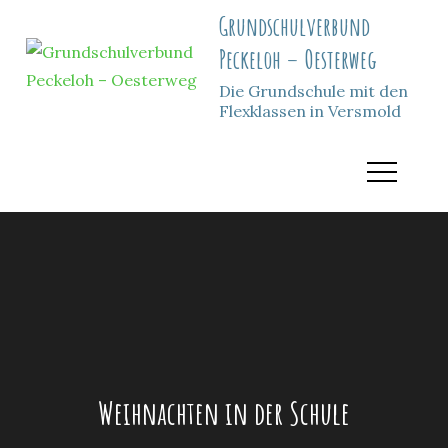
Skip
Grundschulverbund
to
Peckeloh – Oesterweg
content
Die Grundschule mit den
Flexklassen in Versmold
Weihnachten in der Schule