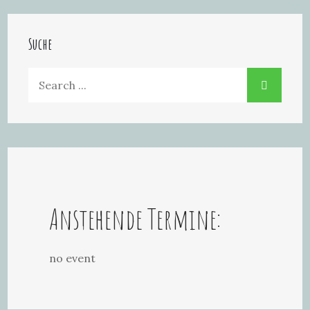
Suche
Search
for:
Anstehende Termine:
no event