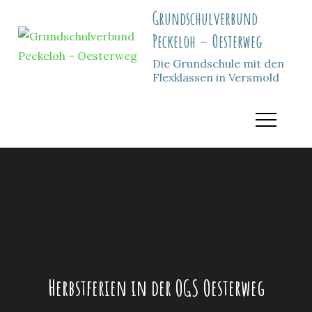
Skip
Grundschulverbund
to
Peckeloh – Oesterweg
content
Die Grundschule mit den
Flexklassen in Versmold
Herbstferien in der OGS Oesterweg